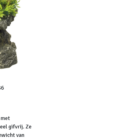
36
n met
el gifvrij. Ze
nwicht van