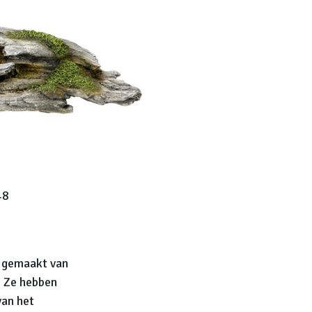
48
n gemaakt van
g. Ze hebben
van het