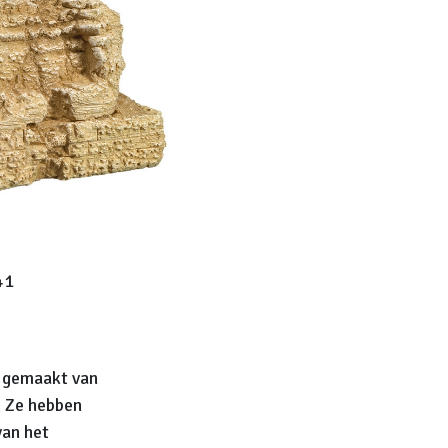
41
n gemaakt van
g. Ze hebben
van het